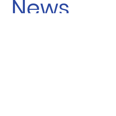
News
letter
E-Mail-Adresse
*
Ich möchte den 
Newsletter abonnieren 
und stimme den 
Datenschutzrichtlinien
zu
*
Abonnieren